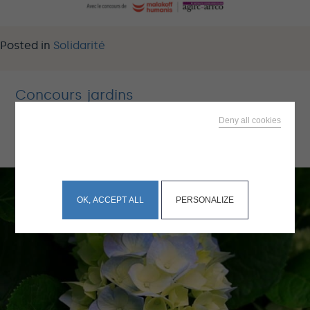
Posted in
Solidarité
Concours jardins
Posted on
6 mai 2026
by
fleuris
Deny all cookies
morgane
This site uses cookies and gives you control over what
you want to activate
OK, ACCEPT ALL
PERSONALIZE