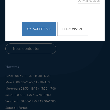
Deny all cookies
Mairie de Bénodet
This site uses cookies and gives you control over what
you want to activate
Place du Général de Gaulle
BP 50 29950 Bénodet
OK, ACCEPT ALL
PERSONALIZE
Téléphone :
+33 (0)2 98 57 05 46
Fax : +33 (0)2 98 57 07 3
Nous contacter
Horaires
Lundi : 08:30–11:45 / 13:30–17:00
Mardi : 08:30–11:45 / 13:30–17:00
Mercredi : 08:30–11:45 / 13:30–17:00
Jeudi : 08:30–11:45 / 13:30–17:00
Vendredi : 08:30–11:45 / 13:30–17:00
Samedi : Fermé