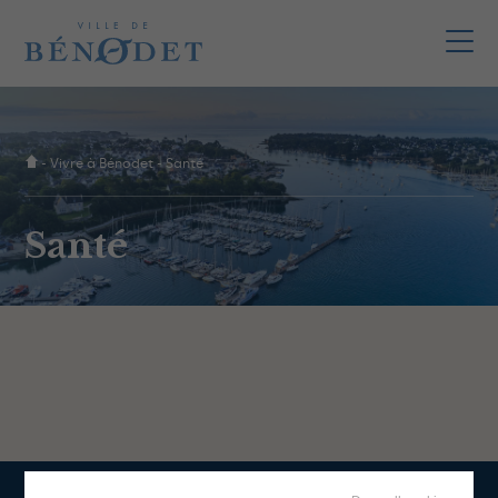
-
Vivre à Bénodet
-
Santé
Santé