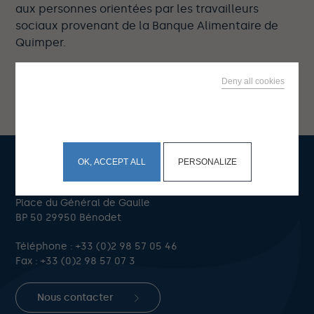
aux personnes orientées par les travailleurs
sociaux provenant de la Banque Alimentaire de
Quimper.
Deny all cookies
This site uses cookies and gives you control over what
you want to activate
OK, ACCEPT ALL
PERSONALIZE
Mairie de Bénodet
Place du Général de Gaulle
BP 50 29950 Bénodet
Téléphone :
+33 (0)2 98 57 05 46
Fax : +33 (0)2 98 57 07 3
Nous contacter