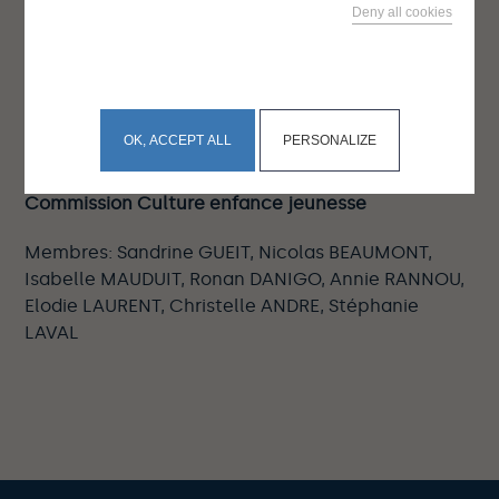
Deny all cookies
Commission Vie associative et sportive
This site uses cookies and gives you control over what
Membres: Mathieu CHUTO, Elodie LAURENT, Jean-
you want to activate
Luc LE GALL, Guy LE LOUPP, Fabien GUIAVARC'H,
Nicolas BEAUMONT, Laurence BEAUGÉ, Geneviève
OK, ACCEPT ALL
PERSONALIZE
DUGUÉ
Commission Culture enfance jeunesse
Membres: Sandrine GUEIT, Nicolas BEAUMONT,
Isabelle MAUDUIT, Ronan DANIGO, Annie RANNOU,
Elodie LAURENT, Christelle ANDRE, Stéphanie
LAVAL