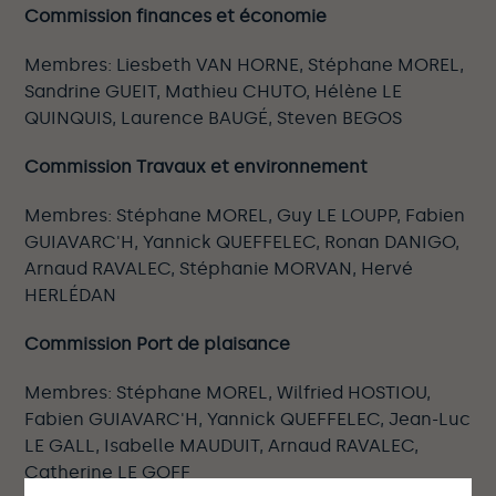
Commission finances et économie
Membres: Liesbeth VAN HORNE, Stéphane MOREL,
Sandrine GUEIT, Mathieu CHUTO, Hélène LE
QUINQUIS, Laurence BAUGÉ, Steven BEGOS
Commission Travaux et environnement
Membres: Stéphane MOREL, Guy LE LOUPP, Fabien
GUIAVARC'H, Yannick QUEFFELEC, Ronan DANIGO,
Arnaud RAVALEC, Stéphanie MORVAN, Hervé
HERLÉDAN
Commission Port de plaisance
Membres: Stéphane MOREL, Wilfried HOSTIOU,
Fabien GUIAVARC'H, Yannick QUEFFELEC, Jean-Luc
LE GALL, Isabelle MAUDUIT, Arnaud RAVALEC,
Catherine LE GOFF