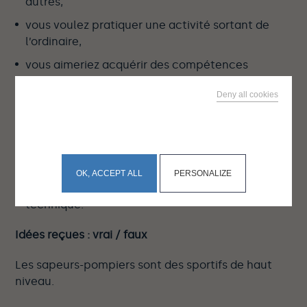
autres,
vous voulez pratiquer une activité sortant de
l’ordinaire,
vous aimeriez acquérir des compétences
nouvelles.
Deny all cookies
En devenant sapeur-pompier volontaire :
This site uses cookies and gives you control over what
you want to activate
vous êtes utile aux autres,
vous exercez une activité riche en expériences,
OK, ACCEPT ALL
PERSONALIZE
vous bénéficiez d’une véritable formation
technique.
Idées reçues : vrai / faux
Les sapeurs-pompiers sont des sportifs de haut
niveau.