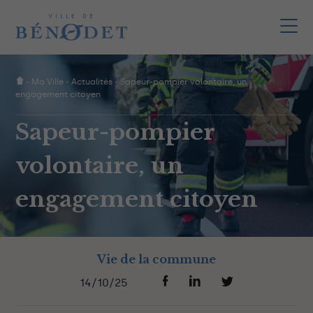
-
Ma Ville
-
Actualités
-
Sapeur-pompier volontaire, un
engagement citoyen
Sapeur-pompier
volontaire, un
engagement citoyen
Vie de la commune
14/10/25