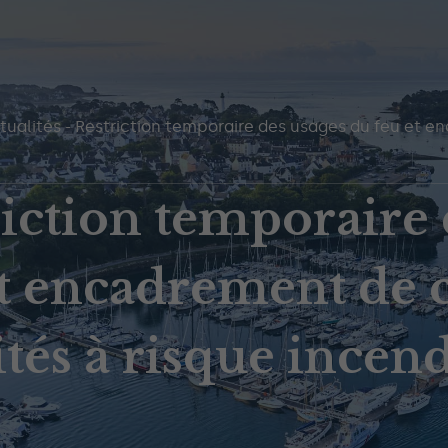
tualités
-
Restriction temporaire des usages du feu et en
iction temporaire 
t encadrement de c
ités à risque incen