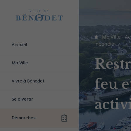
-
Ma Ville
-
Ac
incendie
Accueil
Restr
Ma Ville
feu e
Vivre à Bénodet
activ
Se divertir
Démarches