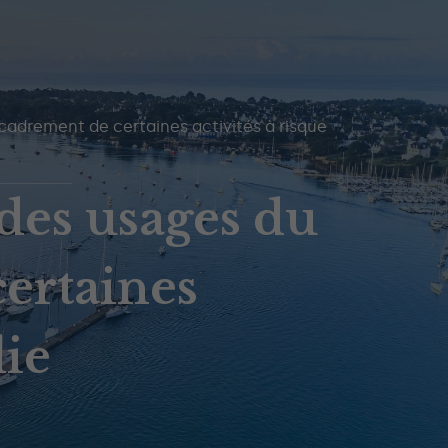
cadrement de certaines activités à risque
des usages du
ertaines
die