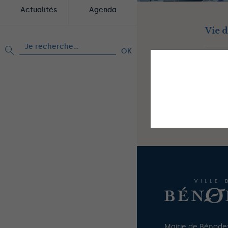
Actualités
Agenda
Vie 
Rechercher :
A
This site uses co
Mairie de Bénode