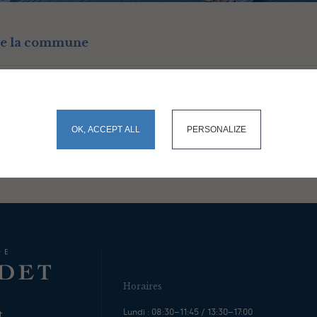
de la commune
rrêté préfectoral du 7 juillet 2026
okies and gives you control over what you want to activate
OK, ACCEPT ALL
PERSONALIZE
Horaires
Lundi : 08:30–11:45 / 13:30–17:00
t