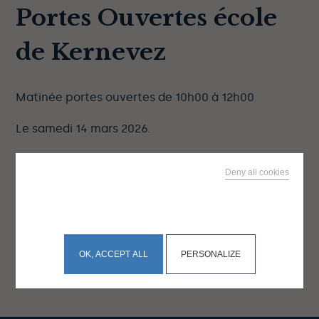
Portes Ouvertes école
de Kernevez
Matinée portes ouvertes de 10h00 à 12h00
Le samedi 14 mars 2026.
Ecole de Kernevez
Deny all cookies
25, Avenue de la Mer
This site uses cookies and gives you control over what
you want to activate
Bénodet
OK, ACCEPT ALL
PERSONALIZE