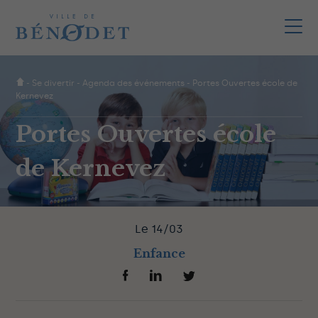
-
Se divertir
-
Agenda des événements
-
Portes Ouvertes école de
Kernevez
Portes Ouvertes école
de Kernevez
Le 14/03
Enfance