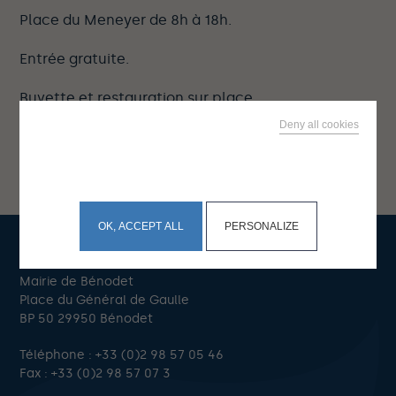
Place du Meneyer de 8h à 18h.
Entrée gratuite.
Buvette et restauration sur place.
Deny all cookies
This site uses cookies and gives you control over what
you want to activate
OK, ACCEPT ALL
PERSONALIZE
Mairie de Bénodet
Place du Général de Gaulle
BP 50 29950 Bénodet
Téléphone :
+33 (0)2 98 57 05 46
Fax : +33 (0)2 98 57 07 3