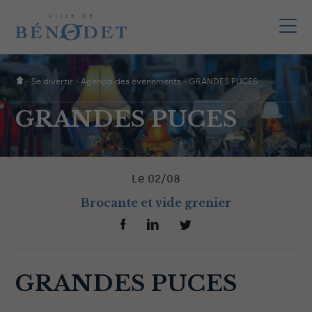
-
Se divertir
-
Agenda des événements
-
GRANDES PUCES
GRANDES PUCES
Le 02/08
Brocante et vide grenier
GRANDES PUCES