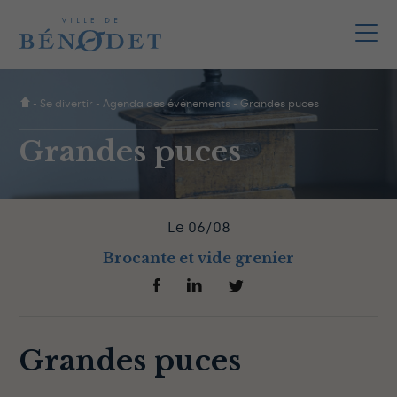
-
Se divertir
-
Agenda des événements
-
Grandes puces
Grandes puces
Le 06/08
Brocante et vide grenier
Grandes puces