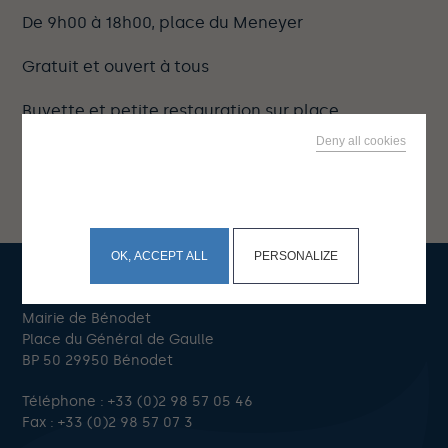
De 9h00 à 18h00, place du Meneyer
Gratuit et ouvert à tous
Buvette et petite restauration sur place
Deny all cookies
This site uses cookies and gives you control over what
you want to activate
OK, ACCEPT ALL
PERSONALIZE
Mairie de Bénodet
Place du Général de Gaulle
BP 50 29950 Bénodet
Téléphone :
+33 (0)2 98 57 05 46
Fax : +33 (0)2 98 57 07 3