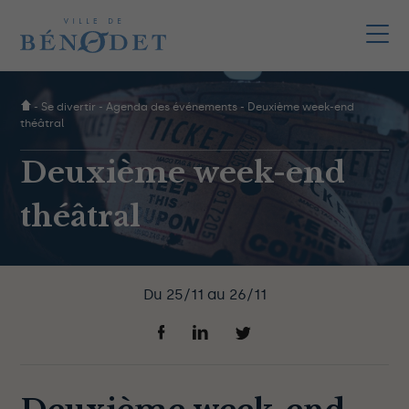
-
Se divertir
-
Agenda des événements
-
Deuxième week-end
théâtral
Deuxième week-end
théâtral
Du
25/11
au
26/11