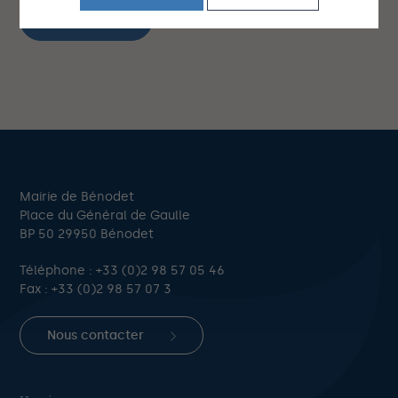
Flyers
Mairie de Bénodet
Place du Général de Gaulle
BP 50 29950 Bénodet
Téléphone :
+33 (0)2 98 57 05 46
Fax : +33 (0)2 98 57 07 3
Nous contacter