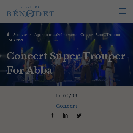
-
Se divertir
-
Agenda des événements
-
Concert Super Trouper
For Abba
Concert Super Trouper
For Abba
Le 04/08
Concert