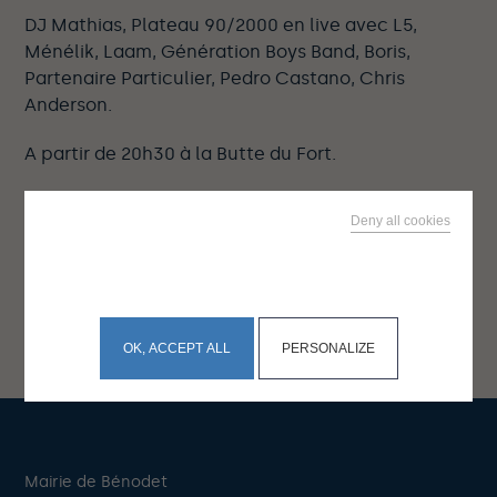
DJ Mathias, Plateau 90/2000 en live avec L5,
Ménélik, Laam, Génération Boys Band, Boris,
Partenaire Particulier, Pedro Castano, Chris
Anderson.
A partir de 20h30 à la Butte du Fort.
GRATUIT
Deny all cookies
Buvette et restauration sur place
This site uses cookies and gives you control over what
you want to activate
OK, ACCEPT ALL
PERSONALIZE
Mairie de Bénodet