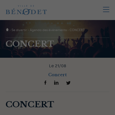
-
Se divertir
-
Agenda des événements
-
CONCERT
CONCERT
Le 21/08
Concert
CONCERT