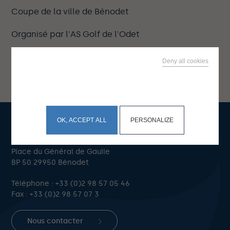
Coupe de la ville de Bénodet
Organisé par l'AS Golf de l'Odet
Deny all cookies
This site uses cookies and gives you control over what
you want to activate
OK, ACCEPT ALL
PERSONALIZE
Mairie de Bénodet
Place du Général de Gaulle
BP 50 29950 Bénodet
Téléphone :
+33 (0)2 98 57 05 46
Fax : +33 (0)2 98 57 07 3
Nous contacter