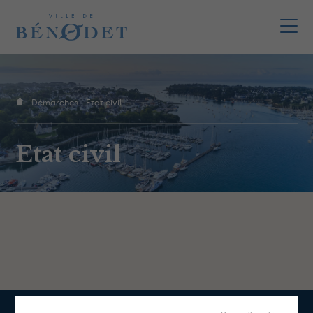
-
Démarches
-
Etat civil
Etat civil