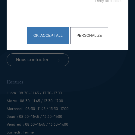
Deny all cookies
Mairie de Bénodet
This site uses cookies and gives you control over what
you want to activate
Place du Général de Gaulle
BP 50 29950 Bénodet
OK, ACCEPT ALL
PERSONALIZE
Téléphone :
+33 (0)2 98 57 05 46
Fax : +33 (0)2 98 57 07 3
Nous contacter
Horaires
Lundi : 08:30–11:45 / 13:30–17:00
Mardi : 08:30–11:45 / 13:30–17:00
Mercredi : 08:30–11:45 / 13:30–17:00
Jeudi : 08:30–11:45 / 13:30–17:00
Vendredi : 08:30–11:45 / 13:30–17:00
Samedi : Fermé