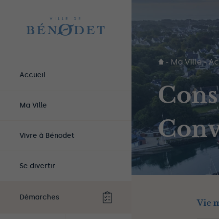
-
Ma Ville
-
Ac
Accueil
Cons
Ma Ville
Conv
Vivre à Bénodet
Se divertir
Démarches
Vie 