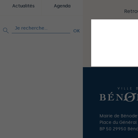
Actualités
Agenda
Retro
Rechercher :
C
This site uses co
Mairie de Bénode
Place du Général
BP 50 29950 Bén