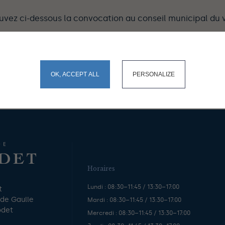
uvez ci-dessous la convocation au conseil municipal du 
onvocation
okies and gives you control over what you want to activate
OK, ACCEPT ALL
PERSONALIZE
Horaires
Lundi : 08:30–11:45 / 13:30–17:00
t
 de Gaulle
Mardi : 08:30–11:45 / 13:30–17:00
odet
Mercredi : 08:30–11:45 / 13:30–17:00