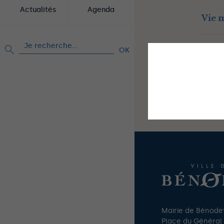
Actualités
Agenda
Vie 
Rechercher :
C
This site uses co
Mairie de Bénode
Place du Général