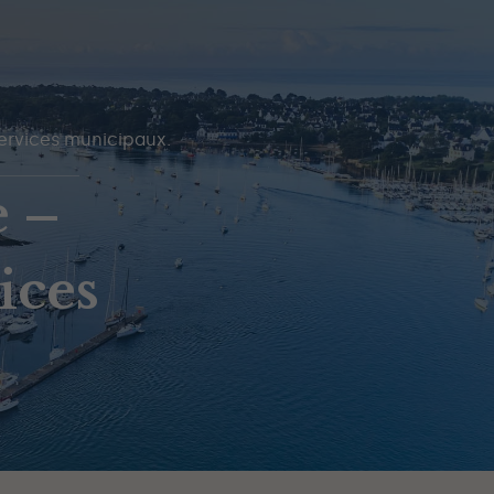
ervices municipaux.
 –
ices