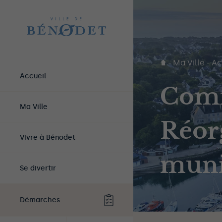
-
Ma Ville
-
Ac
Accueil
Comm
Ma Ville
Réorg
Vivre à Bénodet
muni
Se divertir
Démarches