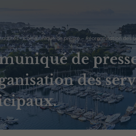
tualités
-
Communiqué de presse – Réorganisation des s
uniqué de presse
anisation des serv
cipaux.