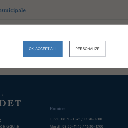
municipale
ommuniqué de presse du 26 juin 2026
okies and gives you control over what you want to activate
OK, ACCEPT ALL
PERSONALIZE
Horaires
Lundi : 08:30–11:45 / 13:30–17:00
t
 de Gaulle
Mardi : 08:30–11:45 / 13:30–17:00