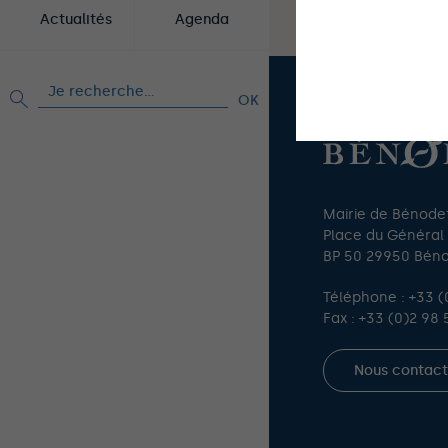
Actualités
Agenda
This site uses co
Rechercher :
Mairie de Bénode
Place du Général
BP 50 29950 Bén
Téléphone :
+33 (
Fax : +33 (0)2 98 
Nous contact