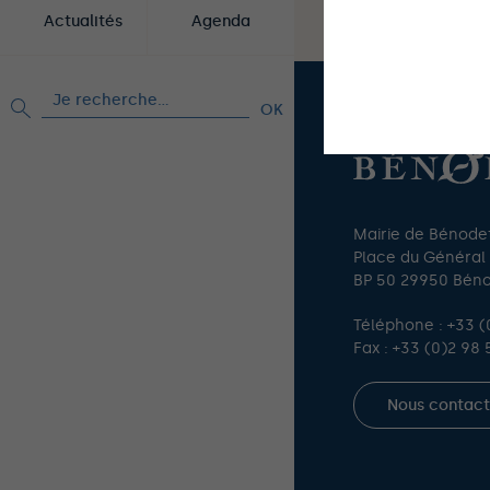
Actualités
Agenda
This site uses co
Rechercher :
Mairie de Bénode
Place du Général
BP 50 29950 Bén
Téléphone :
+33 (
Fax : +33 (0)2 98 
Nous contact