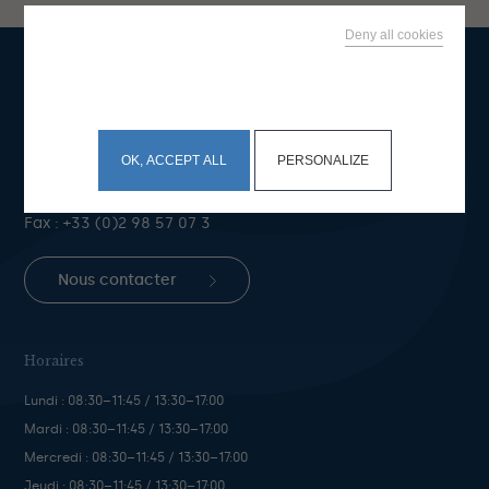
Deny all cookies
This site uses cookies and gives you control over what
you want to activate
Mairie de Bénodet
Place du Général de Gaulle
BP 50 29950 Bénodet
OK, ACCEPT ALL
PERSONALIZE
Téléphone :
+33 (0)2 98 57 05 46
Fax : +33 (0)2 98 57 07 3
Nous contacter
Horaires
Lundi : 08:30–11:45 / 13:30–17:00
Mardi : 08:30–11:45 / 13:30–17:00
Mercredi : 08:30–11:45 / 13:30–17:00
Jeudi : 08:30–11:45 / 13:30–17:00