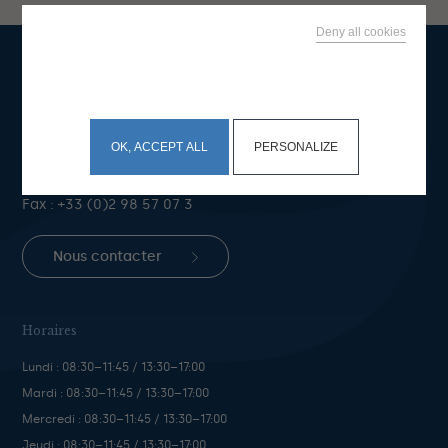
Deny all cookies
This site uses cookies and gives you control over what
you want to activate
Mairie de Bénodet
Place du Général de Gaulle
BP 50 29950 Bénodet
OK, ACCEPT ALL
PERSONALIZE
Téléphone :
+33 (0)2 98 57 05 46
Fax : +33 (0)2 98 57 07 3
Nous contacter
Horaires
Lundi : 08:30–11:45 / 13:30–17:00
Mardi : 08:30–11:45 / 13:30–17:00
Mercredi : 08:30–11:45 / 13:30–17:00
Jeudi : 08:30–11:45 / 13:30–17:00