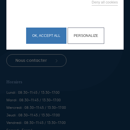
Deny all cookies
This site uses cookies and gives you control over what
Mairie de Bénodet
you want to activate
Place du Général de Gaulle
BP 50 29950 Bénodet
OK, ACCEPT ALL
PERSONALIZE
Téléphone :
+33 (0)2 98 57 05 46
Fax : +33 (0)2 98 57 07 3
Nous contacter
Horaires
Lundi : 08:30–11:45 / 13:30–17:00
Mardi : 08:30–11:45 / 13:30–17:00
Mercredi : 08:30–11:45 / 13:30–17:00
Jeudi : 08:30–11:45 / 13:30–17:00
Vendredi : 08:30–11:45 / 13:30–17:00