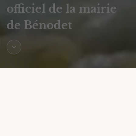
officiel de la mairie
de Bénodet
Acccès rapides
Accueil de loisirs
Marché de plein air